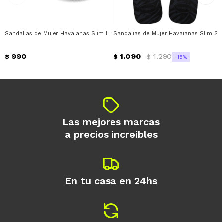
* sujeto a aprobación crediticia. El monto
disponible puede variar por comercio
Día
Mes
Año
Sandalias de Mujer Havaianas Slim Logo Metallic Havaianas - Negro - Dorad
Sandalias de Mujer Havaianas Slim S
Continuar
990
1.090
1.290
$
$
$
15
Las mejores marcas
a precios increíbles
En tu casa en 24hs