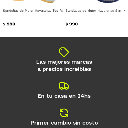
disponible puede variar por comercio
Día
Mes
Año
Sandalias de Mujer Havaianas Top Fashion Havaianas - Amarillo
Sandalias de Mujer Havaianas Slim Nau
Continuar
990
990
$
$
Las mejores marcas
a precios increíbles
En tu casa en 24hs
Primer cambio sin costo