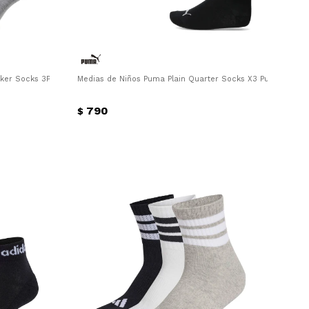
er Socks 3Pares Puma - Negro - Blanco - Gris
Medias de Niños Puma Plain Quarter Socks X3 Puma - Gris
790
$