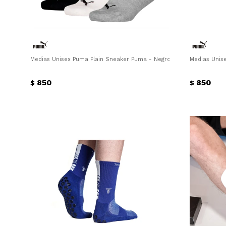
Medias Unisex Puma Plain Sneaker Puma - Negro - Blanco - Gris
Medias Unis
850
850
$
$