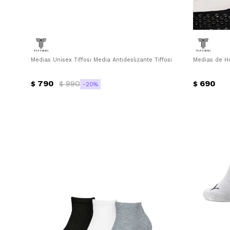
Medias Unisex Tiffosi Media Antideslizante Tiffosi - Azul
Medias de Ho
790
990
690
$
$
$
20