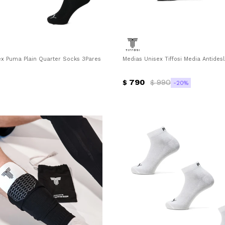
ex Puma Plain Quarter Socks 3Pares Puma - Gris - Blanco
Medias Unisex Tiffosi Media Antidesl
790
990
$
$
20