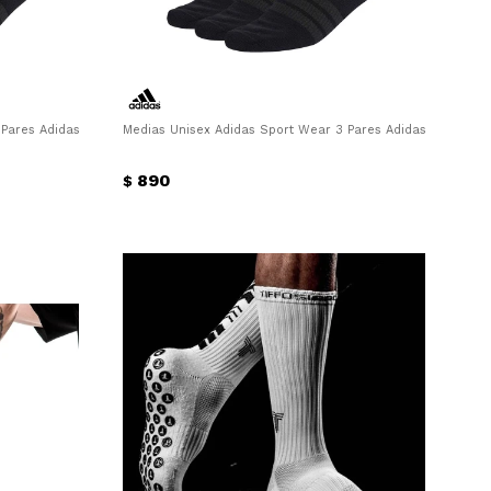
Pares Adidas - Negro - Blanco - Gris
Medias Unisex Adidas Sport Wear 3 Pares Adidas - Negro
890
$