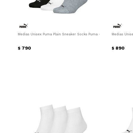
Medias Unisex Puma Plain Sneaker Socks Puma - Negro - Blanco - G
Medias Unis
790
890
$
$