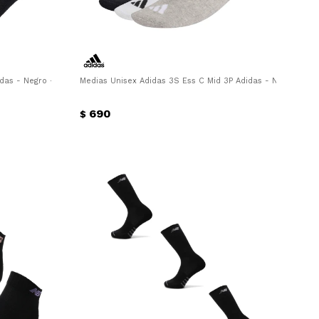
das - Negro - Blanco - Gris
Medias Unisex Adidas 3S Ess C Mid 3P Adidas - Negro - Bla
690
$