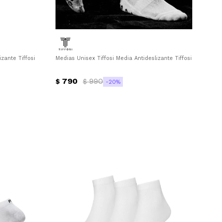
izante Tiffosi - Negro
Medias Unisex Tiffosi Media Antideslizante Tiffosi - Blanco
790
990
$
$
20