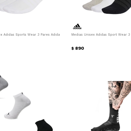
x Adidas Sports Wear 3 Pares Adidas - Blanco
Medias Unisex Adidas Sport Wear 3 
890
$