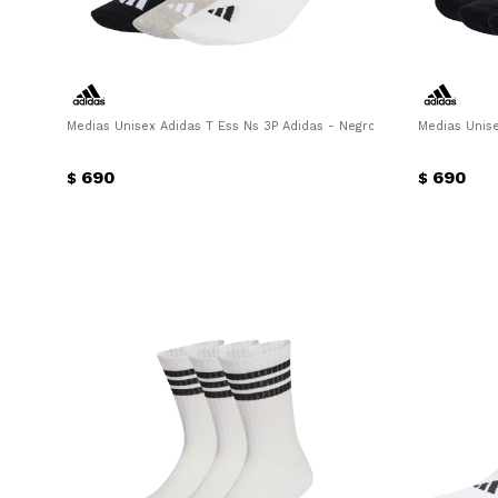
Medias Unisex Adidas T Ess Ns 3P Adidas - Negro - Blanco - Gris
Medias Unise
690
690
$
$