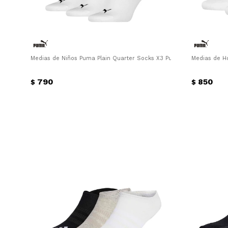
Medias de Niños Puma Plain Quarter Socks X3 Puma - Blanco
Medias de H
790
850
$
$