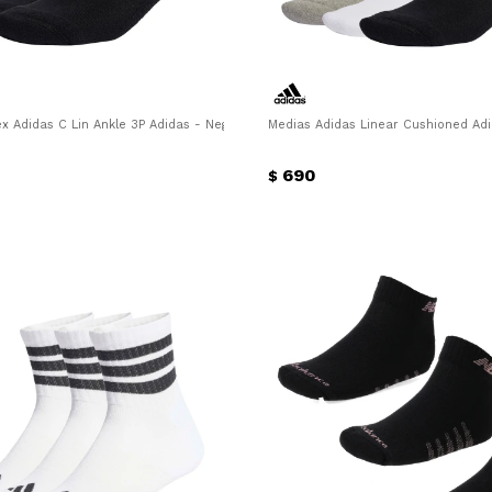
x Adidas C Lin Ankle 3P Adidas - Negro - Blanco
Medias Adidas Linear Cushioned Adi
690
$