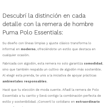
Descubrí la distinción en cada
detalle con la remera de hombre
¡Sumate a la forma más ágil de
comprar!
Puma Polo Essentials:
Comprá en 3 cuotas sin recargo o hasta
en 12 cuotas * ¡Solo con tu cédula!
Su diseño con líneas limpias y ajuste clásico transforma lo
* sujeto aprobación crediticia.
informal en
moderno
, ofreciéndote un estilo que destaca en
Comprá ahora y Pagá
Verifica si estás calificado para comprar
cualquier ocasión.
Después, hasta en 12
con Pago Después:
Estás calificado para comprar usando Pago
Ups!
cuotas y sin tocar tu
Fabricada con algodón, esta remera no solo garantiza
comodidad
,
Después.
Cédula de identidad
tarjeta de crédito
Parece que no tenes oferta, lamentamos
sino que también respalda un cultivo de algodón más sostenible.
¡Algo salió mal!
¡Tenés hasta
para comprar en las cuotas
el inconveniente, por cualquier duda
Al elegir esta prenda, te unis a la iniciativa de apoyar prácticas
Por favor intenta nuevamente mas tarde.
Celular
que prefieras!
contactanos en
ambientales responsables
.
preguntas@pagodespues.com.uy
Elegí tus productos preferidos
Hacé que tu elección de moda cuente. Añadí la remera de Polo
Elegís Pago Después como metodo de pago
Fecha de nacimiento
Essentials a tu carrito y llevá contigo la combinación perfecta de
* sujeto a aprobación crediticia. El monto
disponible puede variar por comercio
estilo y sostenibilidad. ¡Convertí lo cotidiano en
extraordinario
Día
Mes
Año