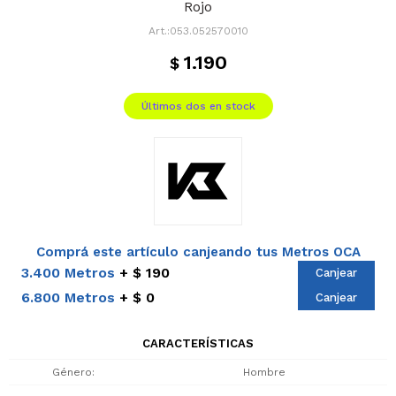
Rojo
053.052570010
1.190
$
Últimos dos en stock
Comprá este artículo canjeando tus Metros OCA
3.400 Metros
$ 190
Canjear
6.800 Metros
$ 0
Canjear
CARACTERÍSTICAS
Género
Hombre