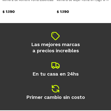
Remera de Hombre Puma Essentials Logo Puma - Verde
Remera de Mujer Puma Nº1 Logo W Pum
Día
Mes
Año
1.190
1.190
$
$
Continuar
Las mejores marcas
a precios increíbles
En tu casa en 24hs
Primer cambio sin costo