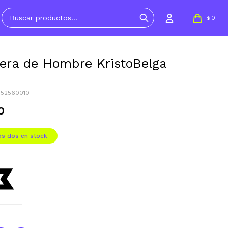
0
$
ra de Hombre KristoBelga
052560010
0
os dos en stock