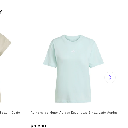
r
idas - Beige
Remera de Mujer Adidas Essentials Small Logo Adidas - Ver
Rem
1.290
$
$