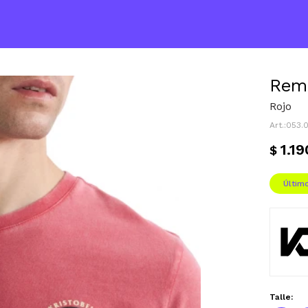
Reme
Rojo
053.
1.19
$
Últim
Talle: