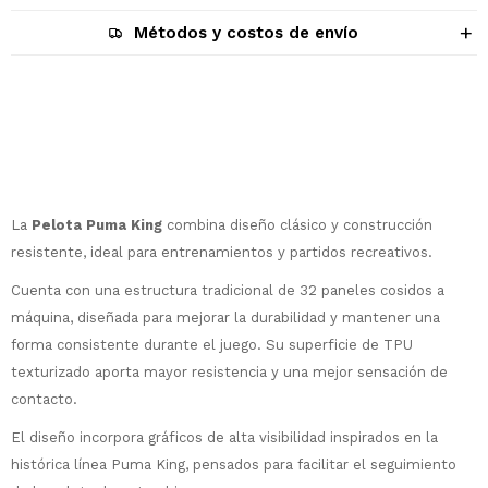
Métodos y costos de envío
Descripción
La
Pelota Puma King
combina diseño clásico y construcción
resistente, ideal para entrenamientos y partidos recreativos.
Cuenta con una estructura tradicional de 32 paneles cosidos a
máquina, diseñada para mejorar la durabilidad y mantener una
forma consistente durante el juego. Su superficie de TPU
texturizado aporta mayor resistencia y una mejor sensación de
¡Sumate a la forma más ágil de
contacto.
comprar!
Comprá en 3 cuotas sin recargo o hasta
El diseño incorpora gráficos de alta visibilidad inspirados en la
en 12 cuotas * ¡Solo con tu cédula!
histórica línea Puma King, pensados para facilitar el seguimiento
* sujeto aprobación crediticia.