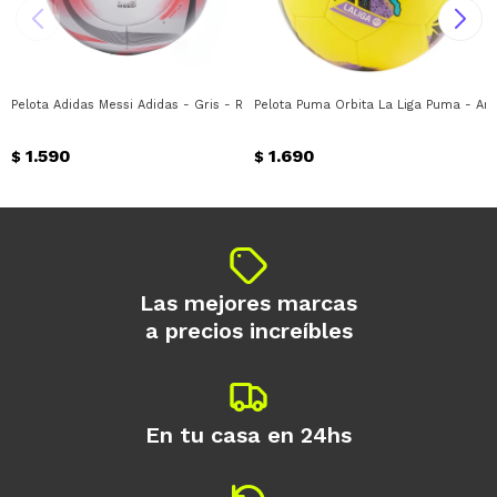
Pelota Adidas Messi Adidas - Gris - Rojo
Pelota Puma Orbita La Liga Puma - Amar
1.590
1.690
$
$
Las mejores marcas
a precios increíbles
En tu casa en 24hs