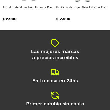
disponible puede variar por comercio
Día
Mes
Año
Pantalon de Mujer New Balance French Terry Jogger New Balance - Negro
Pantalon de Mujer New Balance French
Continuar
2.990
2.990
$
$
Las mejores marcas
a precios increíbles
En tu casa en 24hs
Primer cambio sin costo