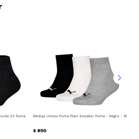
r
 Socks X3 Puma - Negro
Medias Unisex Puma Plain Sneaker Puma - Negro - Blanco -
Med
850
$
$