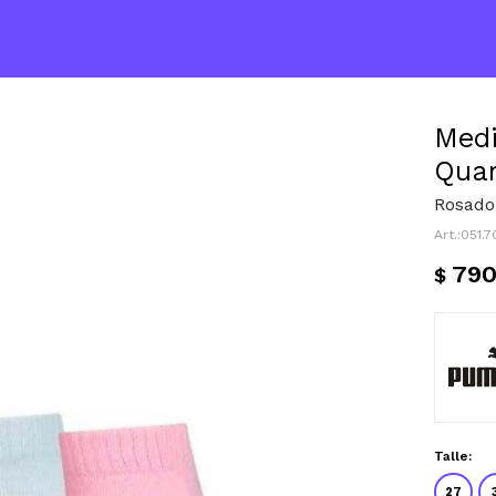
Medi
Quar
Rosado 
051.
79
$
Talle:
27