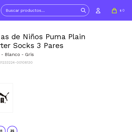
0
$
as de Niños Puma Plain
ter Socks 3 Pares
- Blanco - Gris
701233224-00108130
0
31
35