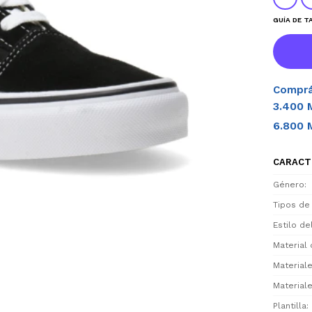
GUÍA DE T
Comprá
3.400 
6.800 
CARACT
Género
Tipos de
Estilo d
Material 
Materiale
Materiale
Plantilla