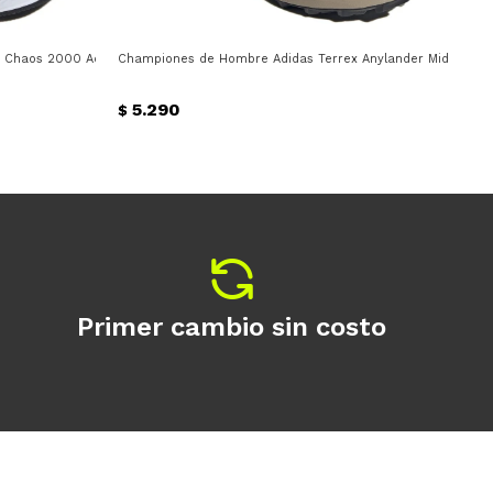
Chaos 2000 Adidas - Negro - Blanco
Championes de Hombre Adidas Terrex Anylander Mid Adidas
Cha
5.290
$
$
Primer cambio sin costo