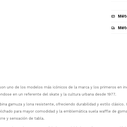
Mét
Mét
Descripción
son uno de los modelos más icónicos de la marca y los primeros en inc
éndose en un referente del skate y la cultura urbana desde 1977.
na gamuza y lona resistente, ofreciendo durabilidad y estilo clásico.
¡Sumate a la forma más ágil de
colchado para mayor comodidad y la emblemática suela waffle de goma
comprar!
rre y sensación de tabla.
Comprá en 3 cuotas sin recargo o hasta
en 12 cuotas * ¡Solo con tu cédula!