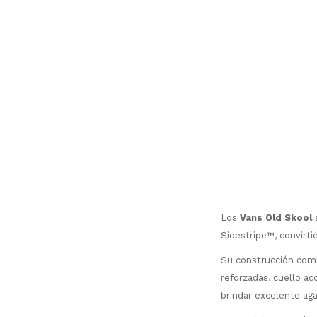
Los
Vans Old Skool
Sidestripe™, convirti
Su construcción combi
reforzadas, cuello a
brindar excelente aga