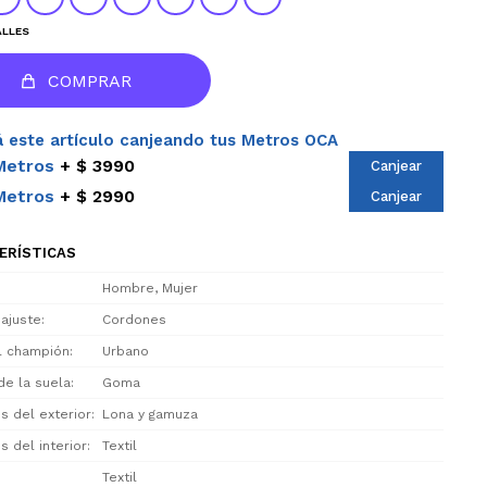
ALLES
COMPRAR
 este artículo canjeando tus Metros OCA
Metros
$ 3990
Canjear
Metros
$ 2990
Canjear
ERÍSTICAS
Hombre, Mujer
 ajuste
Cordones
el champión
Urbano
de la suela
Goma
s del exterior
Lona y gamuza
s del interior
Textil
Textil