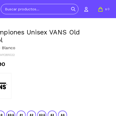
0
$
piones Unisex VANS Old
l
- Blanco
3HY281022
90
40
40.5
41
42
42.5
43
44