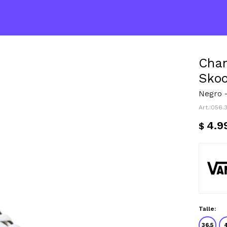
Cham
Skoo
Negro 
056.
4.9
$
Talle:
36.5