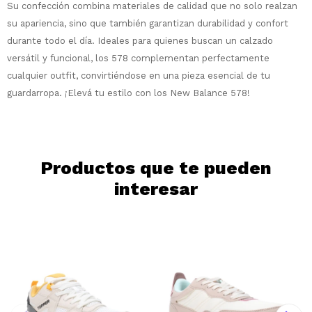
Su confección combina materiales de calidad que no solo realzan
en 12 cuotas * ¡Solo con tu cédula!
su apariencia, sino que también garantizan durabilidad y confort
* sujeto aprobación crediticia.
durante todo el día. Ideales para quienes buscan un calzado
Comprá ahora y Pagá
Verifica si estás calificado para comprar
versátil y funcional, los 578 complementan perfectamente
Después, hasta en 12
con Pago Después:
Estás calificado para comprar usando Pago
Ups!
cuotas y sin tocar tu
Después.
cualquier outfit, convirtiéndose en una pieza esencial de tu
Cédula de identidad
tarjeta de crédito
Parece que no tenes oferta, lamentamos
guardarropa. ¡Elevá tu estilo con los New Balance 578!
¡Algo salió mal!
¡Tenés hasta
para comprar en las cuotas
el inconveniente, por cualquier duda
Por favor intenta nuevamente mas tarde.
Celular
que prefieras!
contactanos en
preguntas@pagodespues.com.uy
Elegí tus productos preferidos
Elegís Pago Después como metodo de pago
Fecha de nacimiento
Productos que te pueden
* sujeto a aprobación crediticia. El monto
disponible puede variar por comercio
interesar
Día
Mes
Año
Continuar