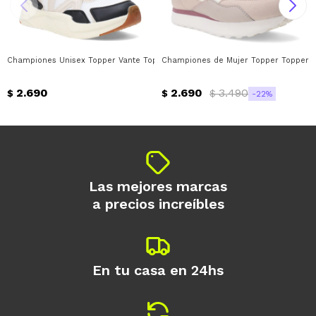
Championes Unisex Topper Vante Topper - Beige - Negro
Championes de Mujer Topper Topper -
2.690
2.690
3.490
$
$
$
22
Las mejores marcas
a precios increíbles
En tu casa en 24hs