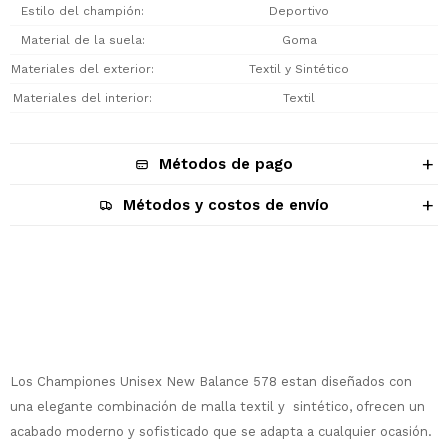
Estilo del champión
Deportivo
Material de la suela
Goma
Materiales del exterior
Textil y Sintético
Materiales del interior
Textil
Métodos de pago
Métodos y costos de envío
Descripción
Los Championes Unisex New Balance 578 estan diseñados con
¡Sumate a la forma más ágil de
una elegante combinación de malla textil y sintético, ofrecen un
comprar!
acabado moderno y sofisticado que se adapta a cualquier ocasión.
Comprá en 3 cuotas sin recargo o hasta