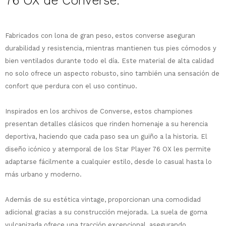
76 OX de
Converse:
Fabricados con lona de gran peso, estos converse aseguran
durabilidad y resistencia, mientras mantienen tus pies cómodos y
bien ventilados durante todo el día. Este material de alta calidad
no solo ofrece un aspecto robusto, sino también una sensación de
confort que perdura con el uso continuo.
¡Sumate a la forma más ágil de
comprar!
Inspirados en los archivos de Converse, estos championes
Comprá en 3 cuotas sin recargo o hasta
presentan detalles clásicos que rinden homenaje a su herencia
en 12 cuotas * ¡Solo con tu cédula!
deportiva, haciendo que cada paso sea un guiño a la historia. El
* sujeto aprobación crediticia.
diseño icónico y atemporal de los Star Player 76 OX les permite
Comprá ahora y Pagá
Verifica si estás calificado para comprar
adaptarse fácilmente a cualquier estilo, desde lo casual hasta lo
Después, hasta en 12
con Pago Después:
Estás calificado para comprar usando Pago
más urbano y moderno.
Ups!
cuotas y sin tocar tu
Después.
Cédula de identidad
tarjeta de crédito
Parece que no tenes oferta, lamentamos
¡Algo salió mal!
¡Tenés hasta
para comprar en las cuotas
el inconveniente, por cualquier duda
Además de su estética vintage, proporcionan una comodidad
Por favor intenta nuevamente mas tarde.
Celular
que prefieras!
contactanos en
adicional gracias a su construcción mejorada. La suela de goma
preguntas@pagodespues.com.uy
Elegí tus productos preferidos
vulcanizada ofrece una tracción excepcional, asegurando