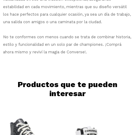
Elegís Pago Después como metodo de pago
Fecha de nacimiento
estabilidad en cada movimiento, mientras que su diseño versátil
* sujeto a aprobación crediticia. El monto
los hace perfectos para cualquier ocasión, ya sea un día de trabajo,
disponible puede variar por comercio
Día
Mes
Año
una salida con amigos o una caminata por la ciudad.
Continuar
No te conformes con menos cuando se trata de combinar historia,
estilo y funcionalidad en un solo par de championes.
¡Comprá
ahora mismo y reviví la magia de Converse!.
Productos que te pueden
interesar