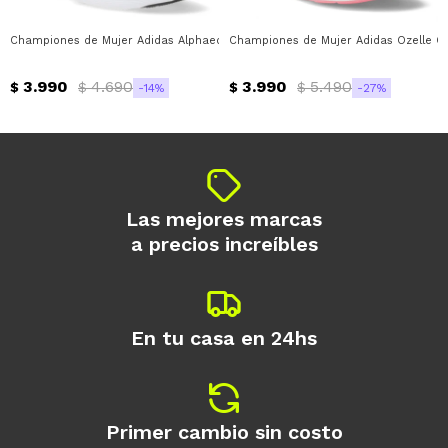
* sujeto a aprobación crediticia. El monto
disponible puede variar por comercio
Día
Mes
Año
Championes de Mujer Adidas Alphaedge Adidas - Negro - Gris - Rojo
Championes de Mujer Adidas Ozelle Cl
Continuar
3.990
4.690
3.990
5.490
$
$
$
$
14
27
Las mejores marcas
a precios increíbles
En tu casa en 24hs
Primer cambio sin costo