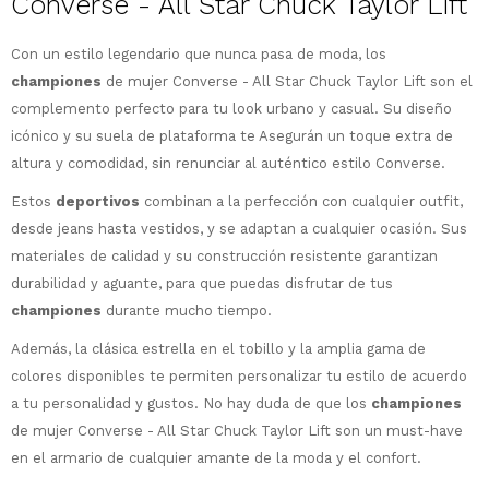
Converse - All Star Chuck Taylor Lift
Con un estilo legendario que nunca pasa de moda, los
championes
de mujer Converse - All Star Chuck Taylor Lift son el
¡Sumate a la forma más ágil de
complemento perfecto para tu look urbano y casual. Su diseño
comprar!
icónico y su suela de plataforma te Asegurán un toque extra de
Comprá en 3 cuotas sin recargo o hasta
altura y comodidad, sin renunciar al auténtico estilo Converse.
en 12 cuotas * ¡Solo con tu cédula!
Estos
deportivos
combinan a la perfección con cualquier outfit,
* sujeto aprobación crediticia.
Comprá ahora y Pagá
desde jeans hasta vestidos, y se adaptan a cualquier ocasión. Sus
Verifica si estás calificado para comprar
Después, hasta en 12
con Pago Después:
Estás calificado para comprar usando Pago
materiales de calidad y su construcción resistente garantizan
Ups!
cuotas y sin tocar tu
Después.
Cédula de identidad
durabilidad y aguante, para que puedas disfrutar de tus
tarjeta de crédito
Parece que no tenes oferta, lamentamos
¡Algo salió mal!
championes
durante mucho tiempo.
¡Tenés hasta
para comprar en las cuotas
el inconveniente, por cualquier duda
Por favor intenta nuevamente mas tarde.
Celular
que prefieras!
contactanos en
Además, la clásica estrella en el tobillo y la amplia gama de
preguntas@pagodespues.com.uy
Elegí tus productos preferidos
colores disponibles te permiten personalizar tu estilo de acuerdo
Elegís Pago Después como metodo de pago
Fecha de nacimiento
a tu personalidad y gustos. No hay duda de que los
championes
* sujeto a aprobación crediticia. El monto
de mujer Converse - All Star Chuck Taylor Lift son un must-have
disponible puede variar por comercio
Día
Mes
Año
en el armario de cualquier amante de la moda y el confort.