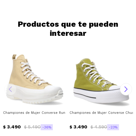
Continuar
Productos que te pueden
interesar
Championes de Mujer Converse Run Star Hike Converse - Beige - Blanco
Championes de Mujer Converse Chuck Ta
3.490
5.490
3.490
4.590
$
$
$
$
36
23