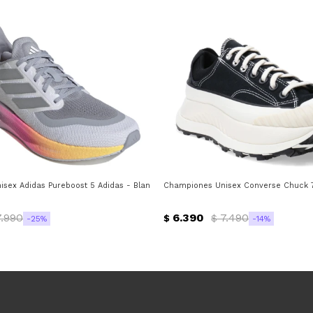
anco
sex Adidas Pureboost 5 Adidas - Blanco - Gris - Plateado
Championes Unisex Converse Chuck 7
7.990
6.390
7.490
$
$
25
14