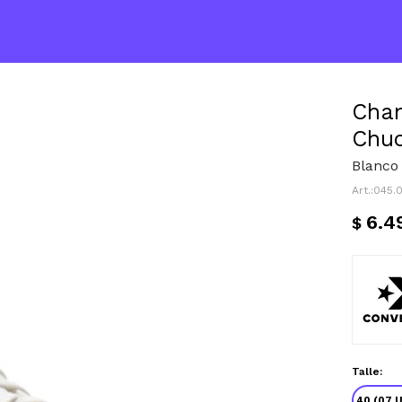
Cham
Chuc
Blanco
045.
6.4
$
Talle:
40 (07 