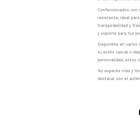
Confeccionados con m
resistente, ideal par
transpirabilidad y fr
y soporte para tus pi
Disponible en varios
tu estilo casual o de
personalidad, estos 
No esperes más y lle
destacar con el autén