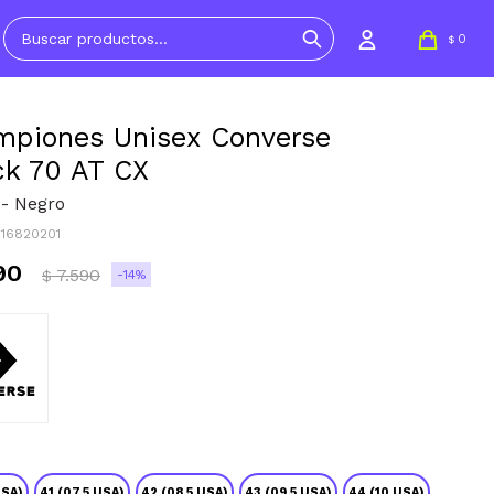
0
$
piones Unisex Converse
k 70 AT CX
 - Negro
016820201
90
7.590
14
$
USA)
41 (07.5 USA)
42 (08.5 USA)
43 (09.5 USA)
44 (10 USA)