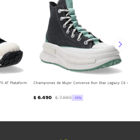
0 AT Plataforma Converse - Negro - Blanco
Championes de Mujer Converse Run Star Legacy CX Convers
Cha
6.490
7.990
$
$
$
18