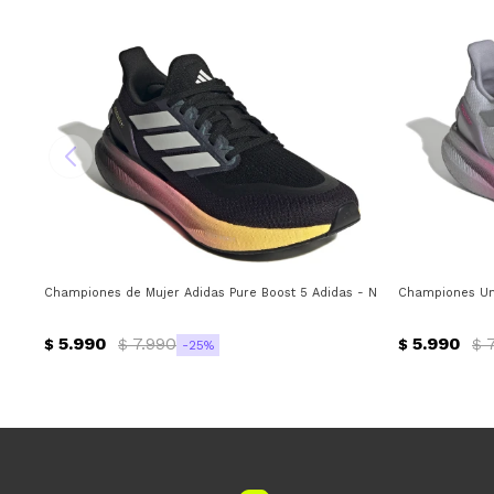
Championes de Mujer Adidas Pure Boost 5 Adidas - Negro - Violeta - Bl
Championes Uni
5.990
7.990
5.990
$
$
$
$
25