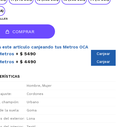
SA)
ALLES
COMPRAR
 este artículo canjeando tus Metros OCA
Metros
$ 5490
Canjear
Metros
$ 4490
Canjear
ERÍSTICAS
Hombre, Mujer
 ajuste
Cordones
el champión
Urbano
de la suela
Goma
s del exterior
Lona
s del interior
Textil