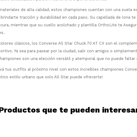
ateriales de alta calidad, estos championes cuentan con una suela e
¡Sumate a la forma más ágil de
comprar!
a brindarte tracción y durabilidad en cada paso. Su capellada de lona te
Comprá en 3 cuotas sin recargo o hasta
escura, mientras que su cuello acolchado y plantilla OrthoLite te Aseg
en 12 cuotas * ¡Solo con tu cédula!
es.
* sujeto aprobación crediticia.
 colores clásicos, los Converse All Star Chuck 70 AT CX son el comple
Comprá ahora y Pagá
Verifica si estás calificado para comprar
portivo. Ya sea para pasear por la ciudad, salir con amigos o simplemen
Después, hasta en 12
con Pago Después:
Estás calificado para comprar usando Pago
Ups!
cuotas y sin tocar tu
Después.
championes son una elección versátil y atemporal que no puede faltar 
Cédula de identidad
tarjeta de crédito
Parece que no tenes oferta, lamentamos
¡Algo salió mal!
vá tus outfits al próximo nivel con estos increíbles championes Conve
¡Tenés hasta
para comprar en las cuotas
el inconveniente, por cualquier duda
Por favor intenta nuevamente mas tarde.
Celular
que prefieras!
tico estilo urbano que solo All Star puede ofrecerte!
contactanos en
preguntas@pagodespues.com.uy
Elegí tus productos preferidos
Elegís Pago Después como metodo de pago
Fecha de nacimiento
* sujeto a aprobación crediticia. El monto
disponible puede variar por comercio
Productos que te pueden interesa
Día
Mes
Año
Continuar