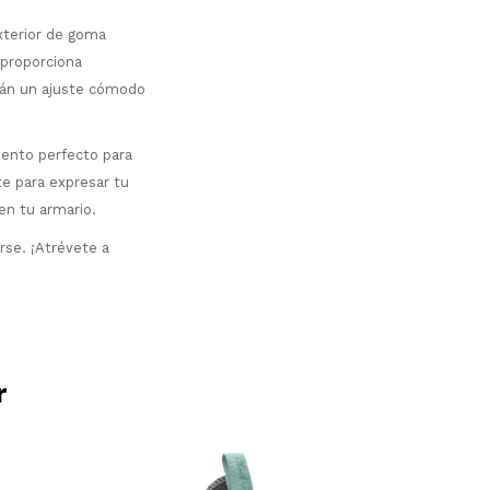
xterior de goma
 proporciona
urán un ajuste cómodo
mento perfecto para
te para expresar tu
en tu armario.
rse. ¡Atrévete a
r