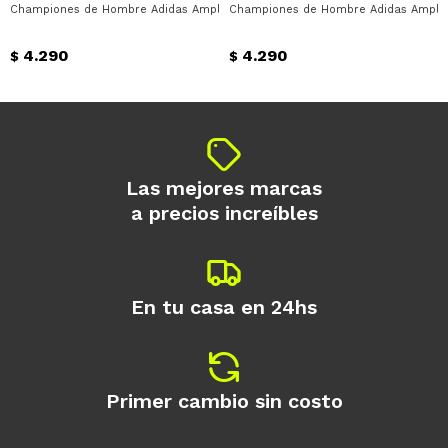
Championes de Hombre Adidas Amplimove Trainer Adidas - Blanco - Negro
Championes de Hombre Adidas Amplimo
Día
Mes
Año
4.290
4.290
Continuar
$
$
Las mejores marcas
a precios increíbles
En tu casa en 24hs
Primer cambio sin costo