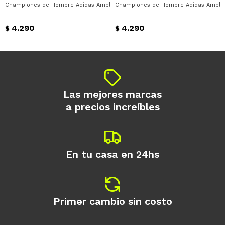
Championes de Hombre Adidas Amplimove Trainer Adidas - Blanco - Negro
Championes de Hombre Adidas Amplimo
Día
Mes
Año
4.290
4.290
Continuar
$
$
Las mejores marcas
a precios increíbles
En tu casa en 24hs
Primer cambio sin costo