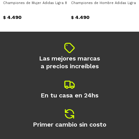
Championes de Mujer Adidas Ligra 8 Adidas - Negro - Blanco
Championes de Hombre Adidas Ligra 8
Día
Mes
Año
4.490
4.490
Continuar
$
$
Las mejores marcas
a precios increíbles
En tu casa en 24hs
Primer cambio sin costo