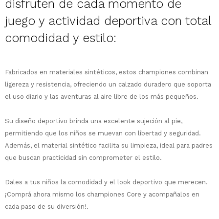
disfruten de cada momento de
juego y actividad deportiva con total
comodidad y estilo:
¡Sumate a la forma más ágil de
comprar!
Comprá en 3 cuotas sin recargo o hasta
Fabricados en materiales sintéticos, estos championes combinan
en 12 cuotas * ¡Solo con tu cédula!
ligereza y resistencia, ofreciendo un calzado duradero que soporta
* sujeto aprobación crediticia.
el uso diario y las aventuras al aire libre de los más pequeños.
Comprá ahora y Pagá
Verifica si estás calificado para comprar
Después, hasta en 12
con Pago Después:
Estás calificado para comprar usando Pago
Su diseño deportivo brinda una excelente sujeción al pie,
Ups!
cuotas y sin tocar tu
Después.
Cédula de identidad
permitiendo que los niños se muevan con libertad y seguridad.
tarjeta de crédito
Parece que no tenes oferta, lamentamos
¡Algo salió mal!
¡Tenés hasta
para comprar en las cuotas
el inconveniente, por cualquier duda
Además, el material sintético facilita su limpieza, ideal para padres
Por favor intenta nuevamente mas tarde.
Celular
que prefieras!
contactanos en
que buscan practicidad sin comprometer el estilo.
preguntas@pagodespues.com.uy
Elegí tus productos preferidos
Elegís Pago Después como metodo de pago
Fecha de nacimiento
Dales a tus niños la comodidad y el look deportivo que merecen.
* sujeto a aprobación crediticia. El monto
¡Comprá ahora mismo los championes Core y acompañalos en
disponible puede variar por comercio
Día
Mes
Año
cada paso de su diversión!.