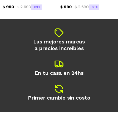
990
2.690
990
2.690
$
$
$
$
63
63
Las mejores marcas
a precios increíbles
En tu casa en 24hs
Primer cambio sin costo