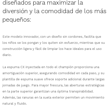
diseñados para maximizar la
diversión y la comodidad de los más
pequeños:
¡Sumate a la forma más ágil de
comprar!
Este modelo innovador, con un diseño sin cordones, facilita que
Comprá en 3 cuotas sin recargo o hasta
los niños se los pongan y los quiten sin esfuerzo, mientras que su
en 12 cuotas * ¡Solo con tu cédula!
construcción ligera y fácil de limpiar los hace ideales para el uso
* sujeto aprobación crediticia.
diario.
Comprá ahora y Pagá
Verifica si estás calificado para comprar
Después, hasta en 12
con Pago Después:
Estás calificado para comprar usando Pago
Ups!
La espuma CX inyectada en todo el champión proporciona una
cuotas y sin tocar tu
Después.
Cédula de identidad
tarjeta de crédito
amortiguación superior, asegurando comodidad en cada paso, y su
Parece que no tenes oferta, lamentamos
¡Algo salió mal!
¡Tenés hasta
para comprar en las cuotas
el inconveniente, por cualquier duda
plantilla de espuma suave ofrece soporte adicional durante largas
Por favor intenta nuevamente mas tarde.
Celular
que prefieras!
contactanos en
jornadas de juego. Para mayor frescura, las aberturas estratégicas
preguntas@pagodespues.com.uy
Elegí tus productos preferidos
en la parte superior garantizan una óptima transpirabilidad.
Elegís Pago Después como metodo de pago
Fecha de nacimiento
Además, las ranuras en la suela exterior permiten un movimiento
* sujeto a aprobación crediticia. El monto
natural y fluido.
disponible puede variar por comercio
Día
Mes
Año