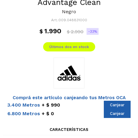
Advantage Clean
Negro
009.048831000
1.990
$
2.990
33
$
Últimos dos en stock
Comprá este artículo canjeando tus Metros OCA
3.400 Metros
$ 990
Canjear
6.800 Metros
$ 0
Canjear
CARACTERÍSTICAS