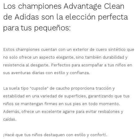
Los championes Advantage Clean
de
Adidas
son la elección perfecta
para tus pequeños:
¡Sumate a la forma más ágil de
comprar!
Estos championes cuentan con un exterior de cuero sintético que
Comprá en 3 cuotas sin recargo o hasta
no solo ofrece un aspecto elegante, sino también durabilidad y
en 12 cuotas * ¡Solo con tu cédula!
resistencia al desgaste. Perfectos para acompañar a tus niños en
* sujeto aprobación crediticia.
sus aventuras diarias con estilo y confianza.
Comprá ahora y Pagá
Verifica si estás calificado para comprar
Después, hasta en 12
con Pago Después:
Estás calificado para comprar usando Pago
Ups!
cuotas y sin tocar tu
Después.
La suela tipo "cupsole" de caucho proporciona tracción y
Cédula de identidad
tarjeta de crédito
Parece que no tenes oferta, lamentamos
estabilidad en una variedad de superficies, garantizando que tus
¡Algo salió mal!
¡Tenés hasta
para comprar en las cuotas
el inconveniente, por cualquier duda
niños se mantengan firmes en sus pies en todo momento.
Por favor intenta nuevamente mas tarde.
Celular
que prefieras!
contactanos en
Además, ofrece un excelente agarre para evitar resbalones y
preguntas@pagodespues.com.uy
Elegí tus productos preferidos
caídas.
Elegís Pago Después como metodo de pago
Fecha de nacimiento
* sujeto a aprobación crediticia. El monto
¡Hacé que tus niños destaquen con estilo y confort!.
disponible puede variar por comercio