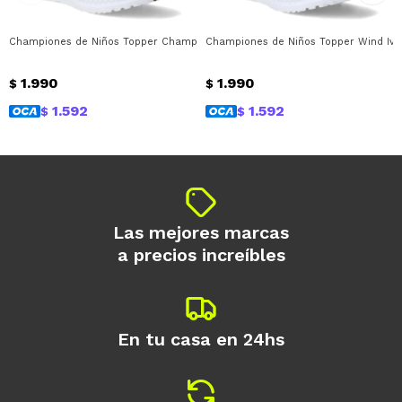
* sujeto a aprobación crediticia. El monto
disponible puede variar por comercio
Championes de Niños Topper Championes Wind Iv Mesh Velcro Topper - Gris
Championes de Niños Topper Wind Iv M
Día
Mes
Año
1.990
1.990
Continuar
$
$
1.592
1.592
$
$
Las mejores marcas
a precios increíbles
En tu casa en 24hs