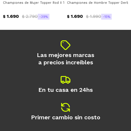
Championes de Mujer Topper Rod II Topper - Negro - Gris
Championes de Hombre Topper Derby 
Día
Mes
Año
1.690
2.790
1.690
1.990
Continuar
$
$
$
$
39
15
Las mejores marcas
a precios increíbles
En tu casa en 24hs
Primer cambio sin costo