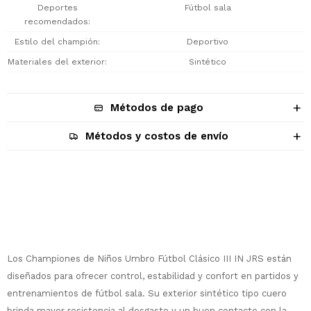
Deportes
Fútbol sala
recomendados
Estilo del champión
Deportivo
Materiales del exterior
Sintético
Métodos de pago
Métodos y costos de envío
Descripción
Los Championes de Niños Umbro Fútbol Clásico III IN JRS están
diseñados para ofrecer control, estabilidad y confort en partidos y
entrenamientos de fútbol sala. Su exterior sintético tipo cuero
¡Sumate a la forma más ágil de
brinda mayor resistencia al desgaste y un buen contacto con la