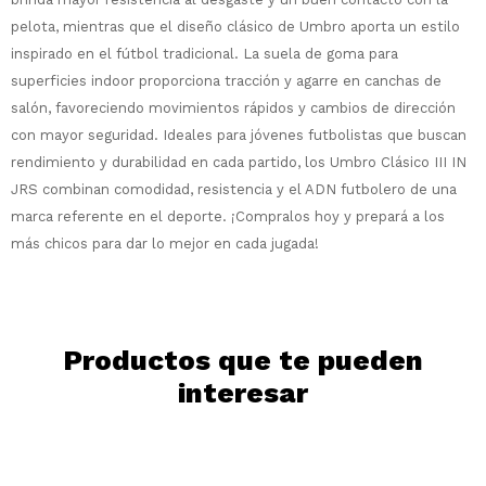
comprar!
pelota, mientras que el diseño clásico de Umbro aporta un estilo
Comprá en 3 cuotas sin recargo o hasta
inspirado en el fútbol tradicional. La suela de goma para
en 12 cuotas * ¡Solo con tu cédula!
superficies indoor proporciona tracción y agarre en canchas de
* sujeto aprobación crediticia.
salón, favoreciendo movimientos rápidos y cambios de dirección
Comprá ahora y Pagá
Verifica si estás calificado para comprar
con mayor seguridad. Ideales para jóvenes futbolistas que buscan
Después, hasta en 12
con Pago Después:
Estás calificado para comprar usando Pago
rendimiento y durabilidad en cada partido, los Umbro Clásico III IN
Ups!
cuotas y sin tocar tu
Después.
Cédula de identidad
tarjeta de crédito
JRS combinan comodidad, resistencia y el ADN futbolero de una
Parece que no tenes oferta, lamentamos
¡Algo salió mal!
¡Tenés hasta
para comprar en las cuotas
el inconveniente, por cualquier duda
marca referente en el deporte. ¡Compralos hoy y prepará a los
Por favor intenta nuevamente mas tarde.
Celular
que prefieras!
contactanos en
más chicos para dar lo mejor en cada jugada!
preguntas@pagodespues.com.uy
Elegí tus productos preferidos
Elegís Pago Después como metodo de pago
Fecha de nacimiento
* sujeto a aprobación crediticia. El monto
disponible puede variar por comercio
Día
Mes
Año
Productos que te pueden
interesar
Continuar