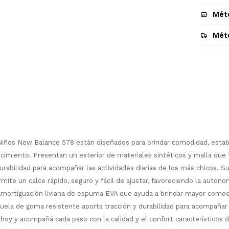
Mét
Mét
Descripción
ños New Balance 578 están diseñados para brindar comodidad, estabil
cimiento. Presentan un exterior de materiales sintéticos y malla que 
 durabilidad para acompañar las actividades diarias de los más chicos. S
¡Sumate a la forma más ágil de
mite un calce rápido, seguro y fácil de ajustar, favoreciendo la autono
comprar!
mortiguación liviana de espuma EVA que ayuda a brindar mayor comod
Comprá en 3 cuotas sin recargo o hasta
suela de goma resistente aporta tracción y durabilidad para acompañar
en 12 cuotas * ¡Solo con tu cédula!
hoy y acompañá cada paso con la calidad y el confort característicos
* sujeto aprobación crediticia.