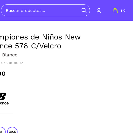
0
$
mpiones de Niños New
nce 578 C/Velcro
- Blanco
PT578BK01002
90
31
32.5