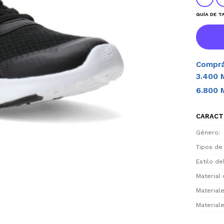
GUÍA DE T
Comprá
3.400 
6.800 
CARACT
Género
Tipos de
Estilo d
Material 
Materiale
Materiale