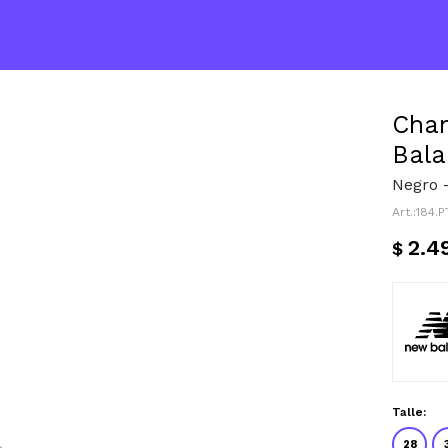
Cha
Bala
Negro 
184.
2.4
$
Talle:
28