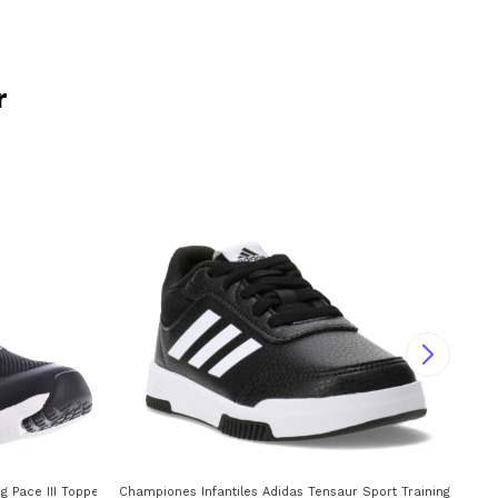
r
Pace III Topper - Negro - Gris
Championes Infantiles Adidas Tensaur Sport Training Lace A
Cha