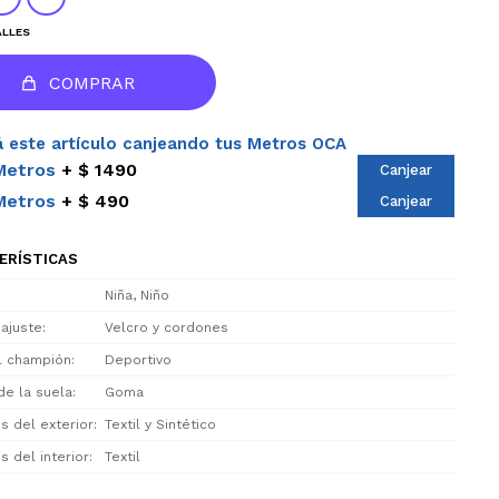
ALLES
COMPRAR
 este artículo canjeando tus Metros OCA
Metros
$ 1490
Canjear
Metros
$ 490
Canjear
ERÍSTICAS
Niña, Niño
 ajuste
Velcro y cordones
el champión
Deportivo
de la suela
Goma
s del exterior
Textil y Sintético
s del interior
Textil