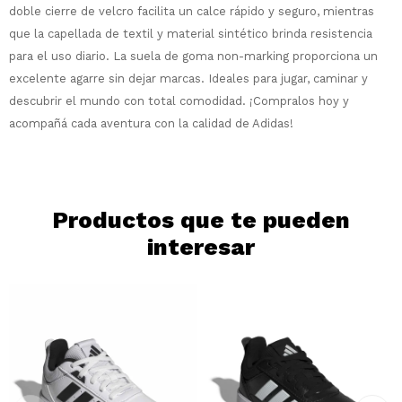
Comprá en 3 cuotas sin recargo o hasta
doble cierre de velcro facilita un calce rápido y seguro, mientras
en 12 cuotas * ¡Solo con tu cédula!
que la capellada de textil y material sintético brinda resistencia
* sujeto aprobación crediticia.
para el uso diario. La suela de goma non-marking proporciona un
Comprá ahora y Pagá
Verifica si estás calificado para comprar
Después, hasta en 12
con Pago Después:
excelente agarre sin dejar marcas. Ideales para jugar, caminar y
Estás calificado para comprar usando Pago
Ups!
cuotas y sin tocar tu
Después.
descubrir el mundo con total comodidad. ¡Compralos hoy y
Cédula de identidad
tarjeta de crédito
Parece que no tenes oferta, lamentamos
¡Algo salió mal!
acompañá cada aventura con la calidad de Adidas!
¡Tenés hasta
para comprar en las cuotas
el inconveniente, por cualquier duda
Por favor intenta nuevamente mas tarde.
Celular
que prefieras!
contactanos en
preguntas@pagodespues.com.uy
Elegí tus productos preferidos
Elegís Pago Después como metodo de pago
Fecha de nacimiento
Productos que te pueden
* sujeto a aprobación crediticia. El monto
disponible puede variar por comercio
interesar
Día
Mes
Año
Continuar