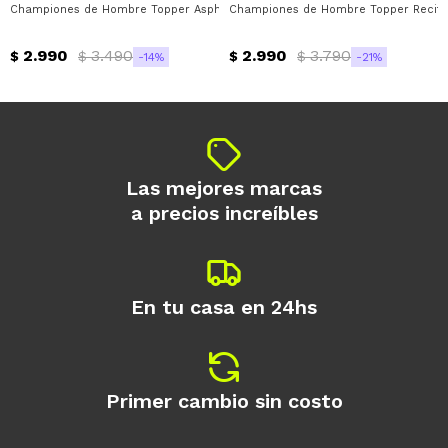
Championes de Hombre Topper Asphalt Topper - Beige - Gris - Verde Lima
Championes de Hombre Topper Recife 
Día
Mes
Año
2.990
3.490
2.990
3.790
Continuar
$
$
$
$
14
21
Las mejores marcas
a precios increíbles
En tu casa en 24hs
Primer cambio sin costo