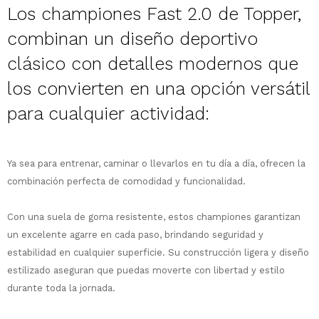
Los championes Fast 2.0 de Topper,
combinan un diseño deportivo
clásico con detalles modernos que
los convierten en una opción versátil
¡Sumate a la forma más ágil de
para cualquier actividad:
comprar!
Comprá en 3 cuotas sin recargo o hasta
en 12 cuotas * ¡Solo con tu cédula!
* sujeto aprobación crediticia.
Ya sea para entrenar, caminar o llevarlos en tu día a día, ofrecen la
Comprá ahora y Pagá
Verifica si estás calificado para comprar
combinación perfecta de comodidad y funcionalidad.
Después, hasta en 12
con Pago Después:
Estás calificado para comprar usando Pago
Ups!
cuotas y sin tocar tu
Después.
Cédula de identidad
Con una suela de goma resistente, estos championes garantizan
tarjeta de crédito
Parece que no tenes oferta, lamentamos
¡Algo salió mal!
un excelente agarre en cada paso, brindando seguridad y
¡Tenés hasta
para comprar en las cuotas
el inconveniente, por cualquier duda
Por favor intenta nuevamente mas tarde.
Celular
que prefieras!
estabilidad en cualquier superficie. Su construcción ligera y diseño
contactanos en
preguntas@pagodespues.com.uy
Elegí tus productos preferidos
estilizado aseguran que puedas moverte con libertad y estilo
Elegís Pago Después como metodo de pago
durante toda la jornada.
Fecha de nacimiento
* sujeto a aprobación crediticia. El monto
disponible puede variar por comercio