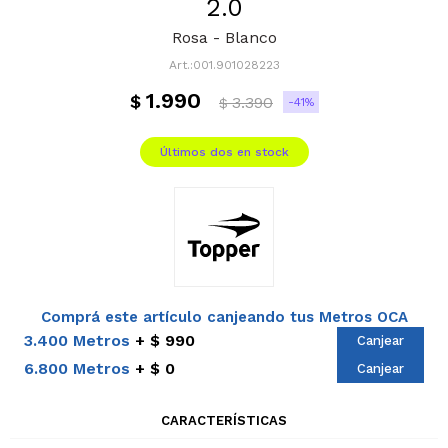
2.0
Rosa - Blanco
001.901028223
1.990
$
3.390
41
$
Últimos dos en stock
Comprá este artículo canjeando tus Metros OCA
3.400 Metros
$ 990
Canjear
6.800 Metros
$ 0
Canjear
CARACTERÍSTICAS