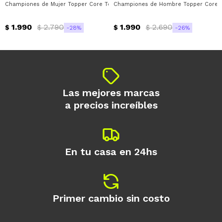
Championes de Mujer Topper Core Topper - Gris - Rosa
Championes de Hombre Topper Core R
1.990
2.790
1.990
2.690
$
$
$
$
28
26
Las mejores marcas
a precios increíbles
En tu casa en 24hs
Primer cambio sin costo