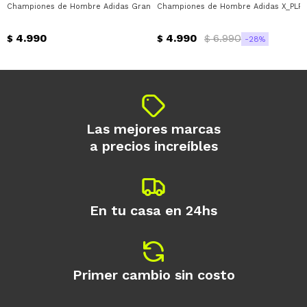
Championes de Hombre Adidas Grand Court Alpha Adidas - Gris - Blanco
Championes de Hombre Adidas X_PLR P
Día
Mes
Año
4.990
4.990
6.990
Continuar
$
$
$
28
Las mejores marcas
a precios increíbles
En tu casa en 24hs
Primer cambio sin costo