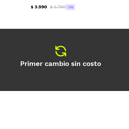
3.590
3.790
$
$
$
5
Primer cambio sin costo