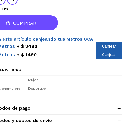
ALLES
COMPRAR
 este artículo canjeando tus Metros OCA
Metros
$ 2490
Canjear
Metros
$ 1490
Canjear
ERÍSTICAS
Mujer
el champión
Deportivo
odos de pago
odos y costos de envío