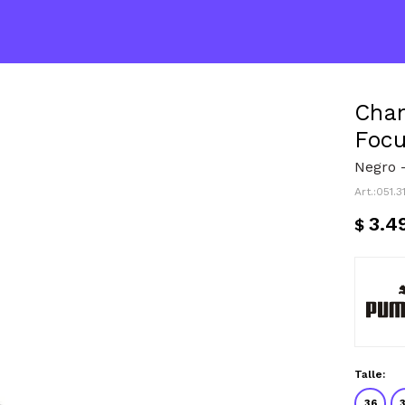
Cham
Focu
Negro 
051.
3.4
$
Talle:
36