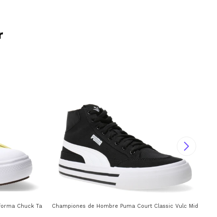
r
co
forma Chuck Taylor Move Converse - Amarillo
Championes de Hombre Puma Court Classic Vulc Mid FS Pu
Cha