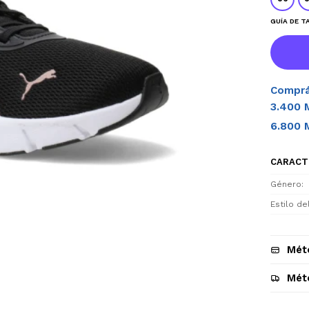
GUÍA DE T
Comprá
3.400 
6.800 
CARACT
Género
Estilo d
Mét
Mét