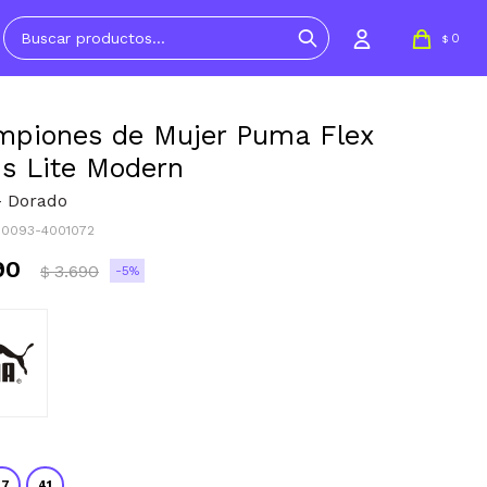
0
$
piones de Mujer Puma Flex
s Lite Modern
- Dorado
310093-4001072
90
3.690
5
$
37
41