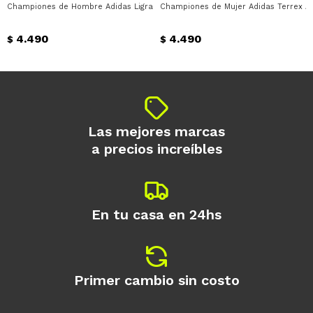
Championes de Hombre Adidas Ligra 8 Adidas - Negro - Blanco
Championes de Mujer Adidas Terrex An
Día
Mes
Año
4.490
4.490
Continuar
$
$
Las mejores marcas
a precios increíbles
En tu casa en 24hs
Primer cambio sin costo