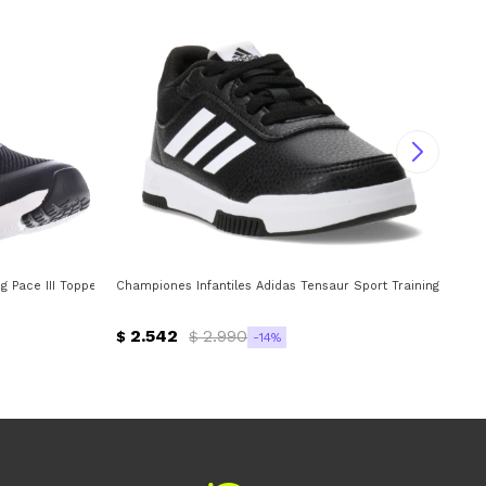
Pace III Topper - Negro - Gris
Championes Infantiles Adidas Tensaur Sport Training Lace A
Cha
2.542
2.990
$
$
$
14