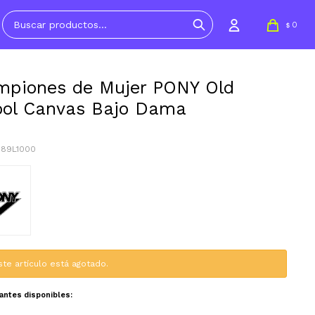
0
$
piones de Mujer PONY Old
ol Canvas Bajo Dama
189L1000
ste artículo está agotado.
iantes disponibles: