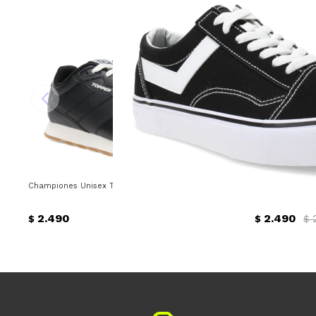
Championes Unisex Topper Stance 3 Topper - Negro
Championes de 
2.490
2.490
$
$
$