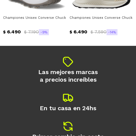
* sujeto a aprobación crediticia. El monto
disponible puede variar por comercio
Día
Mes
Año
Championes Unisex Converse Chuck 70 AT CX Converse - Gris - Gris Topo -
Championes Unisex Converse Chuck 70
Continuar
6.490
7.190
6.490
7.590
$
$
$
$
9
14
Las mejores marcas
a precios increíbles
En tu casa en 24hs