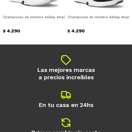
* sujeto a aprobación crediticia. El monto
disponible puede variar por comercio
Día
Mes
Año
Championes de Hombre Adidas Amplimove Trainer Adidas - Blanco - Negro
Championes de Hombre Adidas Amplimo
Continuar
4.290
4.290
$
$
Las mejores marcas
a precios increíbles
En tu casa en 24hs