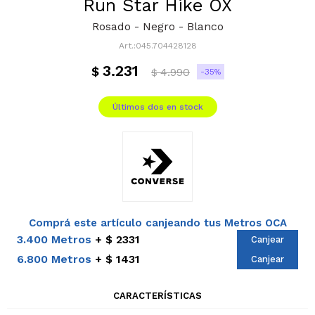
Run Star Hike OX
Rosado - Negro - Blanco
045.704428128
3.231
$
4.990
35
$
Últimos dos en stock
Comprá este artículo canjeando tus Metros OCA
3.400 Metros
$ 2331
Canjear
6.800 Metros
$ 1431
Canjear
CARACTERÍSTICAS