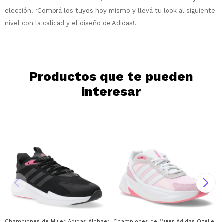
Día
Mes
Año
elección. ¡Comprá los tuyos hoy mismo y llevá tu look al siguiente
nivel con la calidad y el diseño de Adidas!.
Continuar
Productos que te pueden
interesar
Championes de Mujer Adidas Alphaedge Adidas - Negro - Gris - Rojo
Championes de Mujer Adidas Ozelle Cl