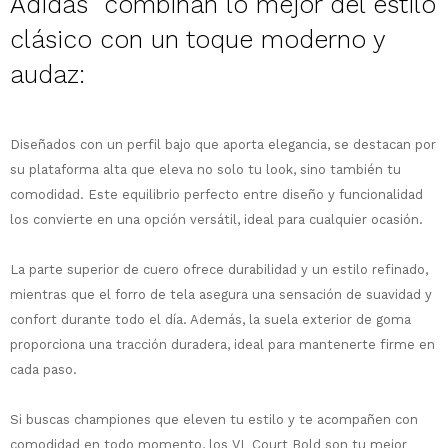
Adidas combinan lo mejor del estilo
clásico con un toque moderno y
audaz:
¡Sumate a la forma más ágil de
Diseñados con un perfil bajo que aporta elegancia, se destacan por
comprar!
su plataforma alta que eleva no solo tu look, sino también tu
Comprá en 3 cuotas sin recargo o hasta
comodidad. Este equilibrio perfecto entre diseño y funcionalidad
en 12 cuotas * ¡Solo con tu cédula!
los convierte en una opción versátil, ideal para cualquier ocasión.
* sujeto aprobación crediticia.
Comprá ahora y Pagá
Verifica si estás calificado para comprar
Después, hasta en 12
con Pago Después:
Estás calificado para comprar usando Pago
La parte superior de cuero ofrece durabilidad y un estilo refinado,
Ups!
cuotas y sin tocar tu
Después.
Cédula de identidad
mientras que el forro de tela asegura una sensación de suavidad y
tarjeta de crédito
Parece que no tenes oferta, lamentamos
¡Algo salió mal!
confort durante todo el día. Además, la suela exterior de goma
¡Tenés hasta
para comprar en las cuotas
el inconveniente, por cualquier duda
Por favor intenta nuevamente mas tarde.
proporciona una tracción duradera, ideal para mantenerte firme en
Celular
que prefieras!
contactanos en
cada paso.
preguntas@pagodespues.com.uy
Elegí tus productos preferidos
Elegís Pago Después como metodo de pago
Fecha de nacimiento
Si buscas championes que eleven tu estilo y te acompañen con
* sujeto a aprobación crediticia. El monto
disponible puede variar por comercio
comodidad en todo momento, los VL Court Bold son tu mejor