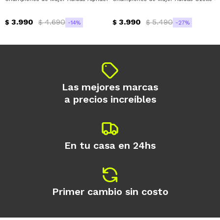
3.990
4.690
3.990
5.490
$
$
$
$
14
27
Las mejores marcas
a precios increíbles
En tu casa en 24hs
Primer cambio sin costo