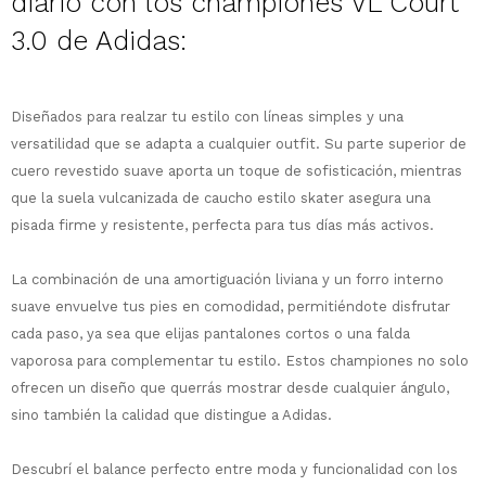
diario con los championes VL Court
3.0 de Adidas:
Diseñados para realzar tu estilo con líneas simples y una
versatilidad que se adapta a cualquier outfit. Su parte superior de
¡Sumate a la forma más ágil de
comprar!
cuero revestido suave aporta un toque de sofisticación, mientras
que la suela vulcanizada de caucho estilo skater asegura una
Comprá en 3 cuotas sin recargo o hasta
en 12 cuotas * ¡Solo con tu cédula!
pisada firme y resistente, perfecta para tus días más activos.
* sujeto aprobación crediticia.
Comprá ahora y Pagá
Verifica si estás calificado para comprar
La combinación de una amortiguación liviana y un forro interno
Después, hasta en 12
con Pago Después:
Estás calificado para comprar usando Pago
suave envuelve tus pies en comodidad, permitiéndote disfrutar
Ups!
cuotas y sin tocar tu
Después.
Cédula de identidad
cada paso, ya sea que elijas pantalones cortos o una falda
tarjeta de crédito
Parece que no tenes oferta, lamentamos
¡Algo salió mal!
vaporosa para complementar tu estilo. Estos championes no solo
¡Tenés hasta
para comprar en las cuotas
el inconveniente, por cualquier duda
Por favor intenta nuevamente mas tarde.
Celular
que prefieras!
contactanos en
ofrecen un diseño que querrás mostrar desde cualquier ángulo,
preguntas@pagodespues.com.uy
Elegí tus productos preferidos
sino también la calidad que distingue a Adidas.
Elegís Pago Después como metodo de pago
Fecha de nacimiento
Descubrí el balance perfecto entre moda y funcionalidad con los
* sujeto a aprobación crediticia. El monto