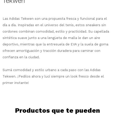
Tekwen
¡Sumate a la forma más ágil de
comprar!
Las Adidas Tekwen son una propuesta fresca y funcional para el
Comprá en 3 cuotas sin recargo o hasta
día a día. Inspiradas en el universo del tenis, estos sneakers sin
en 12 cuotas * ¡Solo con tu cédula!
cordones combinan comodidad, estilo y practicidad. Su capellada
* sujeto aprobación crediticia.
sintética suave junto a una lengüeta de malla le dan un aire
Comprá ahora y Pagá
Verifica si estás calificado para comprar
deportivo, mientras que la entresuela de EVA y la suela de goma
Después, hasta en 12
con Pago Después:
Estás calificado para comprar usando Pago
ofrecen amortiguación y tracción duradera para caminar con
Ups!
cuotas y sin tocar tu
Después.
Cédula de identidad
confianza en la ciudad.
tarjeta de crédito
Parece que no tenes oferta, lamentamos
¡Algo salió mal!
¡Tenés hasta
para comprar en las cuotas
el inconveniente, por cualquier duda
Por favor intenta nuevamente mas tarde.
Celular
que prefieras!
contactanos en
Sumá comodidad y estilo urbano a cada paso con las Adidas
preguntas@pagodespues.com.uy
Elegí tus productos preferidos
Tekwen. ¡Pedilos ahora y lucí siempre un look fresco desde el
Elegís Pago Después como metodo de pago
Fecha de nacimiento
primer instante!
* sujeto a aprobación crediticia. El monto
disponible puede variar por comercio
Día
Mes
Año
Continuar
Productos que te pueden