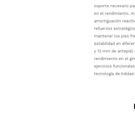
soporte necesario pa
en el rendimiento. I
amortiguación reactiv
refuerzos estratégico
mantener los pies fr
estabilidad en difer
y 13 mm de antepié) q
rendimiento en el gi
ejercicios funcionale
tecnología de Adidas!