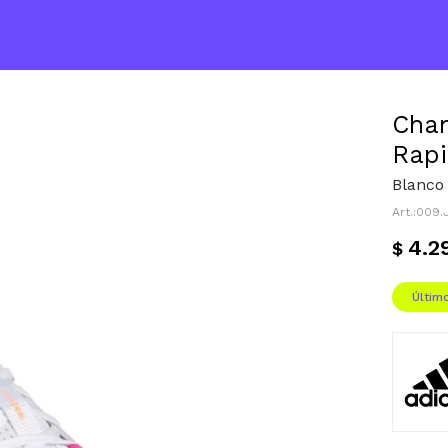
Cham
Rapi
Blanco 
009.
4.2
$
Últim