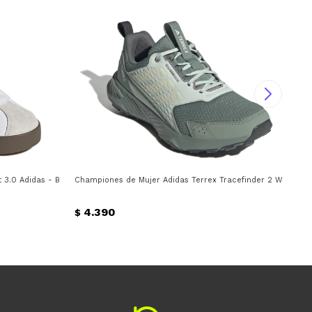
3.0 Adidas - Blanco - Negro - Gris
Championes de Mujer Adidas Terrex Tracefinder 2 W Adidas
Cha
4.390
$
$