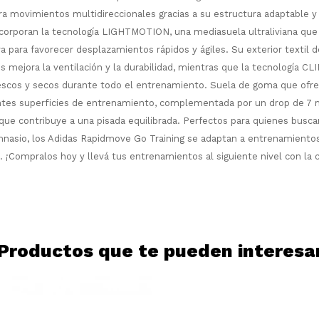
ra movimientos multidireccionales gracias a su estructura adaptable 
¡Sumate a la forma más ágil de
ncorporan la tecnología LIGHTMOTION, una mediasuela ultraliviana que
comprar!
a para favorecer desplazamientos rápidos y ágiles. Su exterior textil 
Comprá en 3 cuotas sin recargo o hasta
s mejora la ventilación y la durabilidad, mientras que la tecnología 
en 12 cuotas * ¡Solo con tu cédula!
escos y secos durante todo el entrenamiento. Suela de goma que ofre
* sujeto aprobación crediticia.
Comprá ahora y Pagá
entes superficies de entrenamiento, complementada por un drop de 7
Verifica si estás calificado para comprar
Después, hasta en 12
con Pago Después:
Estás calificado para comprar usando Pago
ue contribuye a una pisada equilibrada. Perfectos para quienes buscan
Ups!
cuotas y sin tocar tu
Después.
Cédula de identidad
mnasio, los Adidas Rapidmove Go Training se adaptan a entrenamientos 
tarjeta de crédito
Parece que no tenes oferta, lamentamos
¡Algo salió mal!
s. ¡Compralos hoy y llevá tus entrenamientos al siguiente nivel con la
¡Tenés hasta
para comprar en las cuotas
el inconveniente, por cualquier duda
Por favor intenta nuevamente mas tarde.
Celular
que prefieras!
contactanos en
preguntas@pagodespues.com.uy
Elegí tus productos preferidos
Elegís Pago Después como metodo de pago
Fecha de nacimiento
* sujeto a aprobación crediticia. El monto
disponible puede variar por comercio
Productos que te pueden interesa
Día
Mes
Año
Continuar