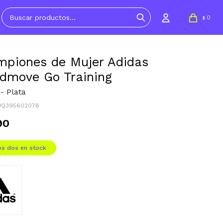
0
$
piones de Mujer Adidas
dmove Go Training
- Plata
JQ395602078
90
os dos en stock