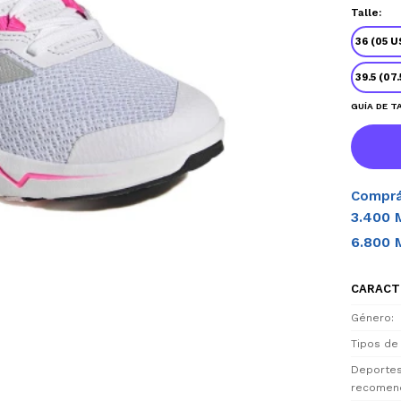
Talle:
36 (05 U
39.5 (07
GUÍA DE T
Comprá
3.400 
6.800 
CARACT
Género
Tipos de
Deporte
recomen