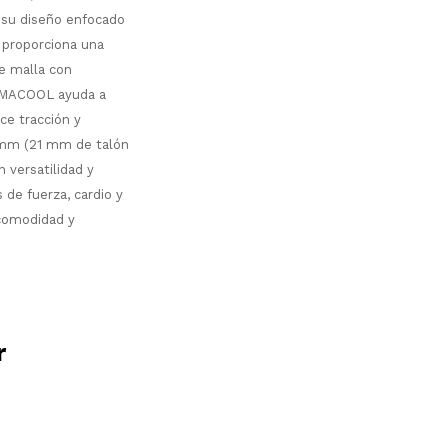
y su diseño enfocado
 proporciona una
de malla con
CLIMACOOL ayuda a
ce tracción y
 mm (21 mm de talón
 versatilidad y
de fuerza, cardio y
 comodidad y
r