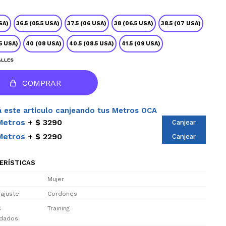
SA)
36.5 (05.5 USA)
37.5 (06 USA)
38 (06.5 USA)
38.5 (07 USA)
.5 USA)
40 (08 USA)
40.5 (08.5 USA)
41.5 (09 USA)
ALLES
COMPRAR
 este artículo canjeando tus Metros OCA
Metros
$ 3290
Canjear
Metros
$ 2290
Canjear
ERÍSTICAS
Mujer
 ajuste
Cordones
s
Training
dados