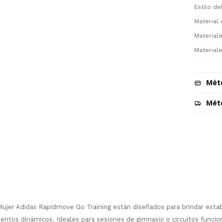
Estilo d
Material 
Materiale
Materiale
Mét
Mét
Descripción
jer Adidas Rapidmove Go Training están diseñados para brindar estabil
ntos dinámicos. Ideales para sesiones de gimnasio o circuitos funcion