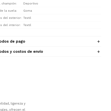
el champión
Deportivo
de la suela
Goma
s del exterior
Textil
s del interior
Textil
odos de pago
odos y costos de envío
idad, ligereza y
ales, ofrecen el