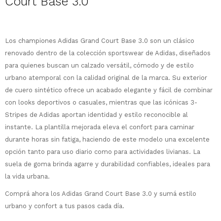
Court Base 3.0
Los championes Adidas Grand Court Base 3.0 son un clásico
¡Sumate a la forma más ágil de
renovado dentro de la colección sportswear de Adidas, diseñados
comprar!
para quienes buscan un calzado versátil, cómodo y de estilo
Comprá en 3 cuotas sin recargo o hasta
en 12 cuotas * ¡Solo con tu cédula!
urbano atemporal con la calidad original de la marca. Su exterior
de cuero sintético ofrece un acabado elegante y fácil de combinar
* sujeto aprobación crediticia.
Comprá ahora y Pagá
con looks deportivos o casuales, mientras que las icónicas 3-
Verifica si estás calificado para comprar
Después, hasta en 12
con Pago Después:
Estás calificado para comprar usando Pago
Stripes de Adidas aportan identidad y estilo reconocible al
Ups!
cuotas y sin tocar tu
Después.
Cédula de identidad
instante. La plantilla mejorada eleva el confort para caminar
tarjeta de crédito
Parece que no tenes oferta, lamentamos
¡Algo salió mal!
durante horas sin fatiga, haciendo de este modelo una excelente
¡Tenés hasta
para comprar en las cuotas
el inconveniente, por cualquier duda
Por favor intenta nuevamente mas tarde.
opción tanto para uso diario como para actividades livianas. La
Celular
que prefieras!
contactanos en
preguntas@pagodespues.com.uy
suela de goma brinda agarre y durabilidad confiables, ideales para
Elegí tus productos preferidos
la vida urbana.
Elegís Pago Después como metodo de pago
Fecha de nacimiento
* sujeto a aprobación crediticia. El monto
Comprá ahora los Adidas Grand Court Base 3.0 y sumá estilo
disponible puede variar por comercio
Día
Mes
Año
urbano y confort a tus pasos cada día.