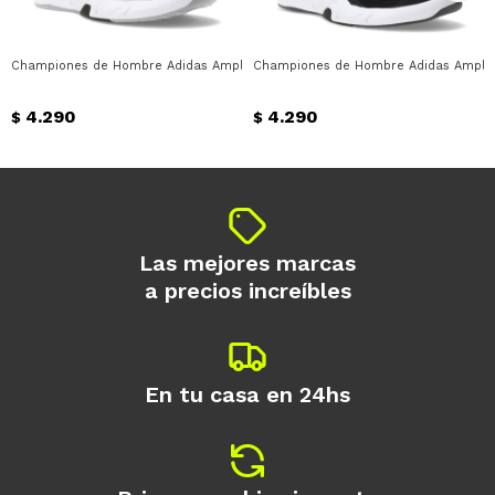
* sujeto a aprobación crediticia. El monto
disponible puede variar por comercio
Día
Mes
Año
Championes de Hombre Adidas Amplimove Trainer Adidas - Blanco - Negro
Championes de Hombre Adidas Amplimo
Continuar
4.290
4.290
$
$
Las mejores marcas
a precios increíbles
En tu casa en 24hs