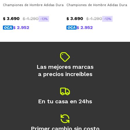
* sujeto a aprobación crediticia. El monto
Championes de Hombre Adidas Duramo SL Adidas - Gris - Negro - Verde Flu
Championes de Hombre Adidas Duramo 
disponible puede variar por comercio
Día
Mes
Año
3.690
4.290
3.690
4.290
$
$
$
$
13
13
Continuar
2.952
2.952
$
$
Las mejores marcas
a precios increíbles
En tu casa en 24hs
Primer cambio sin costo