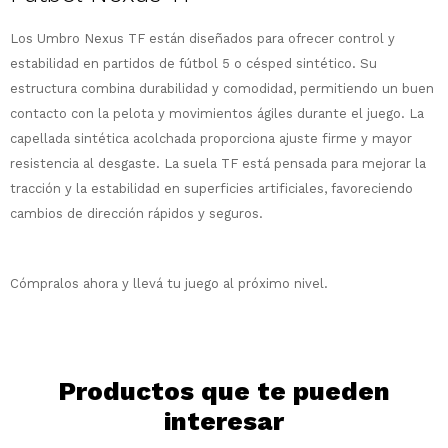
¡Sumate a la forma más ágil de
Los Umbro Nexus TF están diseñados para ofrecer control y
comprar!
estabilidad en partidos de fútbol 5 o césped sintético. Su
Comprá en 3 cuotas sin recargo o hasta
estructura combina durabilidad y comodidad, permitiendo un buen
en 12 cuotas * ¡Solo con tu cédula!
contacto con la pelota y movimientos ágiles durante el juego. La
* sujeto aprobación crediticia.
Comprá ahora y Pagá
capellada sintética acolchada proporciona ajuste firme y mayor
Verifica si estás calificado para comprar
Después, hasta en 12
con Pago Después:
Estás calificado para comprar usando Pago
resistencia al desgaste. La suela TF está pensada para mejorar la
Ups!
cuotas y sin tocar tu
Después.
Cédula de identidad
tracción y la estabilidad en superficies artificiales, favoreciendo
tarjeta de crédito
Parece que no tenes oferta, lamentamos
¡Algo salió mal!
cambios de dirección rápidos y seguros.
¡Tenés hasta
para comprar en las cuotas
el inconveniente, por cualquier duda
Por favor intenta nuevamente mas tarde.
Celular
que prefieras!
contactanos en
preguntas@pagodespues.com.uy
Elegí tus productos preferidos
Cómpralos ahora y llevá tu juego al próximo nivel.
Elegís Pago Después como metodo de pago
Fecha de nacimiento
* sujeto a aprobación crediticia. El monto
disponible puede variar por comercio
Día
Mes
Año
Productos que te pueden
Continuar
interesar