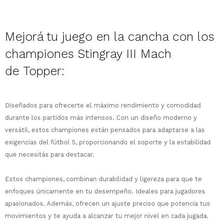
Mejorá tu juego en la cancha con los
championes Stingray III Mach
de
Topper:
¡Sumate a la forma más ágil de
comprar!
Comprá en 3 cuotas sin recargo o hasta
en 12 cuotas * ¡Solo con tu cédula!
Diseñados para ofrecerte el máximo rendimiento y comodidad
* sujeto aprobación crediticia.
durante los partidos más intensos. Con un diseño moderno y
Comprá ahora y Pagá
Verifica si estás calificado para comprar
versátil, estos championes están pensados para adaptarse a las
Después, hasta en 12
con Pago Después:
Estás calificado para comprar usando Pago
exigencias del fútbol 5, proporcionando el soporte y la estabilidad
Ups!
cuotas y sin tocar tu
Después.
Cédula de identidad
que necesitás para destacar.
tarjeta de crédito
Parece que no tenes oferta, lamentamos
¡Algo salió mal!
¡Tenés hasta
para comprar en las cuotas
el inconveniente, por cualquier duda
Por favor intenta nuevamente mas tarde.
Celular
que prefieras!
contactanos en
Estos championes, combinan durabilidad y ligereza para que te
preguntas@pagodespues.com.uy
Elegí tus productos preferidos
enfoques únicamente en tu desempeño. Ideales para jugadores
Elegís Pago Después como metodo de pago
Fecha de nacimiento
apasionados. Además, ofrecen un ajuste preciso que potencia tus
* sujeto a aprobación crediticia. El monto
movimientos y te ayuda a alcanzar tu mejor nivel en cada jugada.