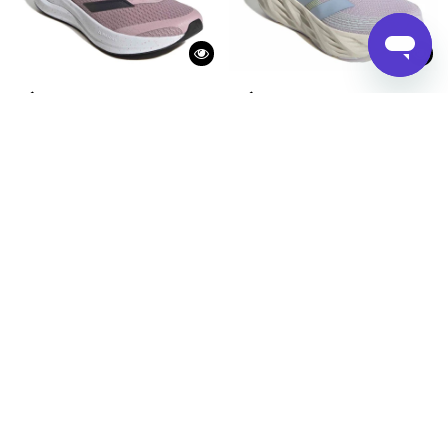
Championes de Mujer Adidas Runfalcon 6 W Adidas - Lila
Championes de Mujer Adidas Galaxy 8
3.990
3.890
$
$