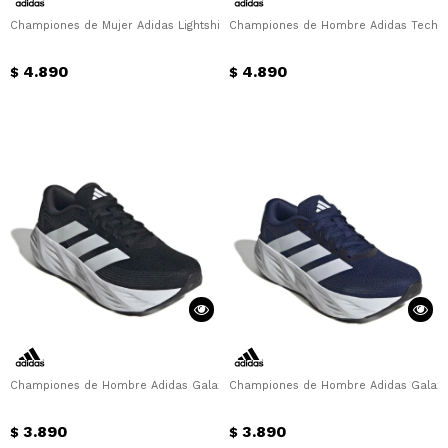
Championes de Mujer Adidas Lightshift 2.0 Adidas - Beige
Championes de Hombre Adidas Techn
4.890
4.890
$
$
¡Sumate a la forma más ágil de
comprar!
Comprá en 3 cuotas sin recargo o hasta
Championes de Hombre Adidas Galaxy 8 M Adidas - Negro
Championes de Hombre Adidas Galaxy 
en 12 cuotas * ¡Solo con tu cédula!
* sujeto aprobación crediticia.
3.890
3.890
$
$