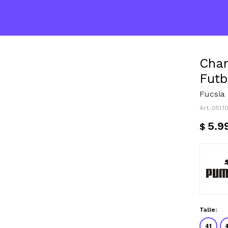
Cha
Futb
Fucsia
051.1
5.9
$
Talle:
41