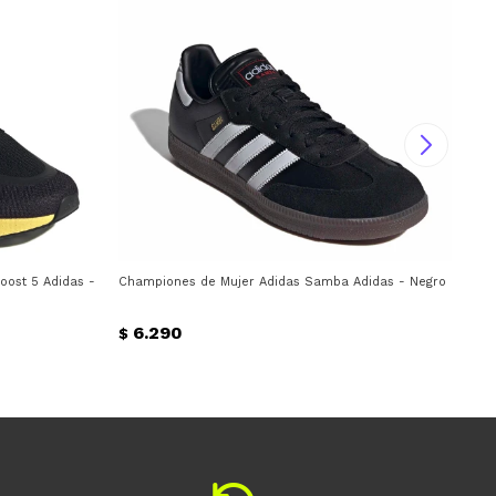
st 5 Adidas - Negro - Violeta - Blanco
Championes de Mujer Adidas Samba Adidas - Negro
Cha
6.290
$
$