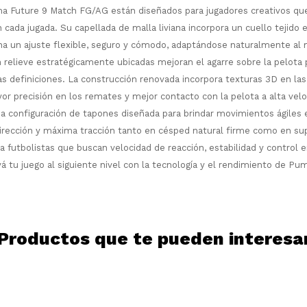
 Future 9 Match FG/AG están diseñados para jugadores creativos que
¡Sumate a la forma más ágil de
n cada jugada. Su capellada de malla liviana incorpora un cuello tejido 
comprar!
a un ajuste flexible, seguro y cómodo, adaptándose naturalmente al 
Comprá en 3 cuotas sin recargo o hasta
 relieve estratégicamente ubicadas mejoran el agarre sobre la pelota 
en 12 cuotas * ¡Solo con tu cédula!
las definiciones. La construcción renovada incorpora texturas 3D en la
* sujeto aprobación crediticia.
Comprá ahora y Pagá
or precisión en los remates y mejor contacto con la pelota a alta velo
Verifica si estás calificado para comprar
Después, hasta en 12
con Pago Después:
Estás calificado para comprar usando Pago
 configuración de tapones diseñada para brindar movimientos ágiles 
Ups!
cuotas y sin tocar tu
Después.
irección y máxima tracción tanto en césped natural firme como en sup
Cédula de identidad
tarjeta de crédito
Parece que no tenes oferta, lamentamos
¡Algo salió mal!
ra futbolistas que buscan velocidad de reacción, estabilidad y control e
¡Tenés hasta
para comprar en las cuotas
el inconveniente, por cualquier duda
Por favor intenta nuevamente mas tarde.
á tu juego al siguiente nivel con la tecnología y el rendimiento de Pu
Celular
que prefieras!
contactanos en
preguntas@pagodespues.com.uy
Elegí tus productos preferidos
Elegís Pago Después como metodo de pago
Fecha de nacimiento
* sujeto a aprobación crediticia. El monto
disponible puede variar por comercio
Productos que te pueden interesa
Día
Mes
Año
Continuar