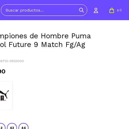
0
$
mpiones de Hombre Puma
ol Future 9 Match Fg/Ag
08713-0512000
90
42
43
44