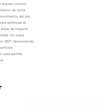
 buscan control,
elástico de corte
movimiento del pie.
para optimizar el
s áreas de impacto
cidad. Su suela
en 360°, favoreciendo
erficies
n cada partido.
ma!
r