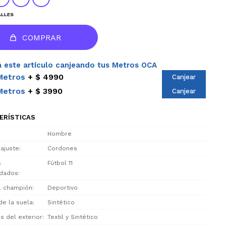
ALLES
COMPRAR
 este artículo canjeando tus Metros OCA
Metros
$ 4990
Canjear
Metros
$ 3990
Canjear
ERÍSTICAS
Hombre
 ajuste
Cordones
s
Fútbol 11
dados
el champión
Deportivo
de la suela
Sintético
s del exterior
Textil y Sintético