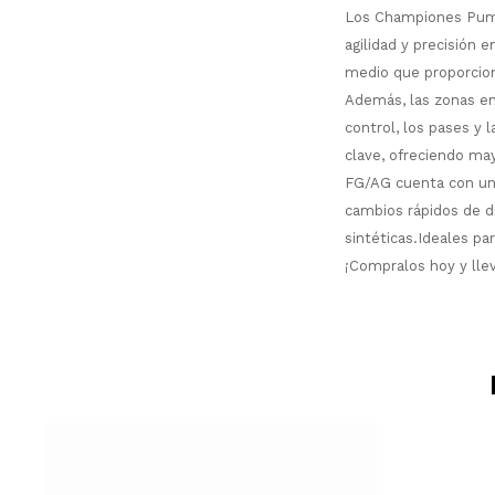
Los Championes Puma
agilidad y precisión e
medio que proporcion
Además, las zonas en
control, los pases y 
clave, ofreciendo may
FG/AG cuenta con una
cambios rápidos de d
sintéticas.Ideales pa
¡Compralos hoy y llev