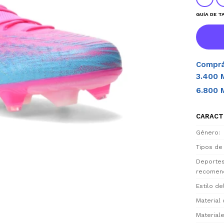
GUÍA DE T
Comprá
3.400 
6.800 
CARACT
Género
Tipos de
Deporte
recomen
Estilo d
Material 
Materiale