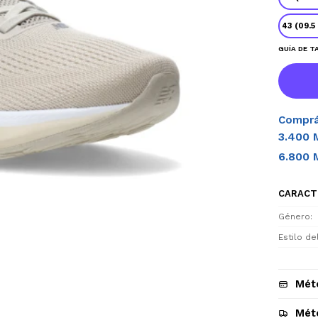
43 (09.5
GUÍA DE T
Comprá
3.400 
6.800 
CARACT
Género
Estilo d
Mét
Mét