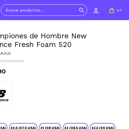
0
$
mpiones de Hombre New
nce Fresh Foam 520
 Azul
M52024X04006
90
USA)
40.5 (07.5 USA)
41 (08 USA)
42 (08.5 USA)
42.5 (09 USA)