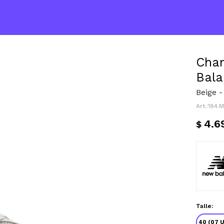
Cha
Bala
Beige -
184.
4.6
$
Talle:
40 (07 