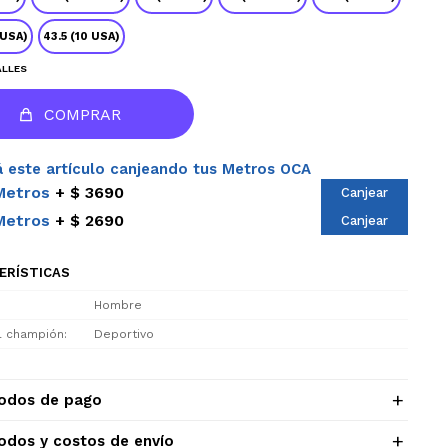
 USA)
43.5 (10 USA)
ALLES
COMPRAR
 este artículo canjeando tus Metros OCA
Metros
$ 3690
Canjear
Metros
$ 2690
Canjear
ERÍSTICAS
Hombre
el champión
Deportivo
odos de pago
odos y costos de envío