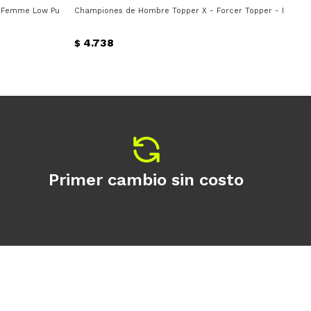
Femme Low Puma - Blanco - Gris Claro - Negro
Championes de Hombre Topper X - Forcer Topper - Blanco -
Cha
4.738
$
$
Primer cambio sin costo