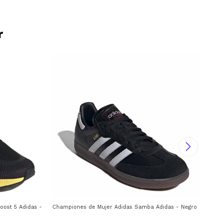
r
st 5 Adidas - Negro - Violeta - Blanco
Championes de Mujer Adidas Samba Adidas - Negro
Cha