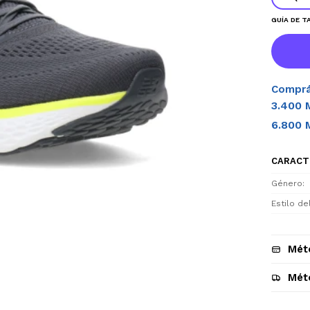
GUÍA DE T
Comprá
3.400 
6.800 
CARACT
Género
Estilo d
Mét
Mét