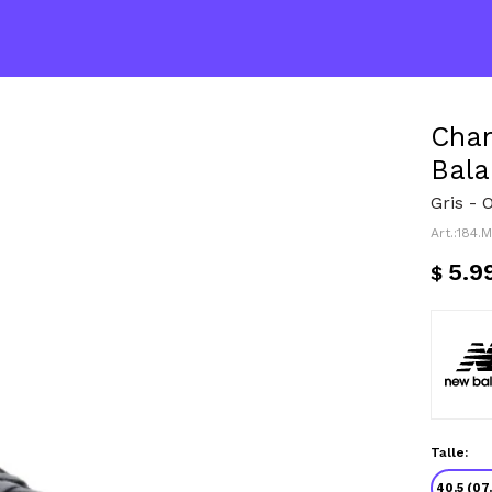
Cha
Bala
Gris - 
184.
5.9
$
Talle:
40.5 (07