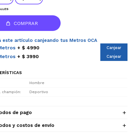
ALLES
COMPRAR
 este artículo canjeando tus Metros OCA
Metros
$ 4990
Canjear
Metros
$ 3990
Canjear
ERÍSTICAS
Hombre
el champión
Deportivo
odos de pago
odos y costos de envío