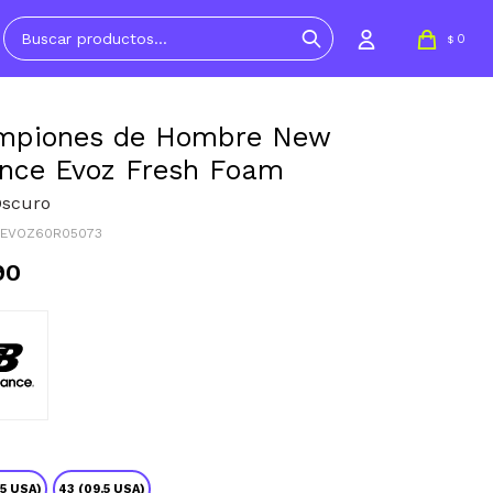
0
$
mpiones de Hombre New
nce Evoz Fresh Foam
Oscuro
MEVOZ60R05073
90
.5 USA)
43 (09.5 USA)