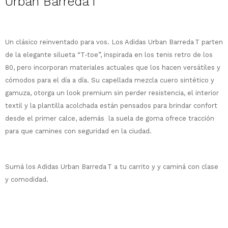
Urban Barreda T
¡Sumate a la forma más ágil de
comprar!
Un clásico reinventado para vos. Los Adidas Urban Barreda T parten
Comprá en 3 cuotas sin recargo o hasta
de la elegante silueta “T‑toe”, inspirada en los tenis retro de los
en 12 cuotas * ¡Solo con tu cédula!
80, pero incorporan materiales actuales que los hacen versátiles y
* sujeto aprobación crediticia.
cómodos para el día a día. S
u capellada mezcla cuero sintético y
Comprá ahora y Pagá
Verifica si estás calificado para comprar
gamuza, otorga un look premium sin perder resistencia, e
l interior
Después, hasta en 12
con Pago Después:
Estás calificado para comprar usando Pago
textil y la plantilla acolchada están pensados para brindar confort
Ups!
cuotas y sin tocar tu
Después.
Cédula de identidad
desde el primer calce, además la suela de goma ofrece tracción
tarjeta de crédito
Parece que no tenes oferta, lamentamos
¡Algo salió mal!
¡Tenés hasta
para comprar en las cuotas
para que camines con seguridad en la ciudad.
el inconveniente, por cualquier duda
Por favor intenta nuevamente mas tarde.
Celular
que prefieras!
contactanos en
preguntas@pagodespues.com.uy
Elegí tus productos preferidos
Sumá los Adidas Urban Barreda T a tu carrito y y caminá con clase
Elegís Pago Después como metodo de pago
Fecha de nacimiento
y comodidad.
* sujeto a aprobación crediticia. El monto
disponible puede variar por comercio
Día
Mes
Año
Continuar